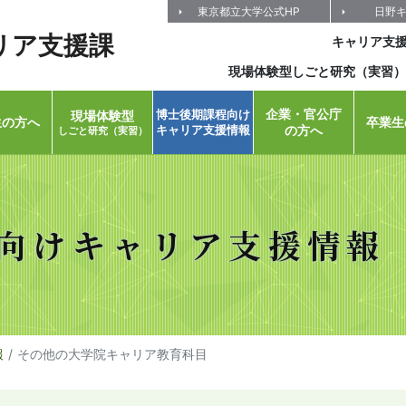
東京都立大学公式HP
日野
リア支援課
キャリア支
現場体験型しごと研究（実習）
企業・官公庁
博士後期課程向け
現場体験型
生の方へ
卒業生
キャリア支援情報
の方へ
しごと研究（実習）
向け
キャリア支援情報
報
その他の大学院キャリア教育科目