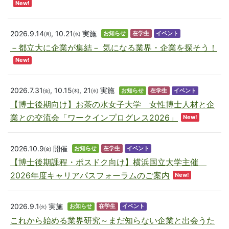
New!
2026.9.14㈪, 10.21㈬
実施
お知らせ
在学生
イベント
－都立大に企業が集結－ 気になる業界・企業を探そう！
New!
2026.7.31㈮, 10.15㈭, 21㈬
実施
お知らせ
在学生
イベント
【博士後期向け】お茶の水女子大学 女性博士人材と企
業との交流会「ワークインプログレス2026」
New!
2026.10.9㈮
開催
お知らせ
在学生
イベント
【博士後期課程・ポスドク向け】横浜国立大学主催
2026年度キャリアパスフォーラムのご案内
New!
2026.9.1㈫
実施
お知らせ
在学生
イベント
これから始める業界研究～まだ知らない企業と出会うた