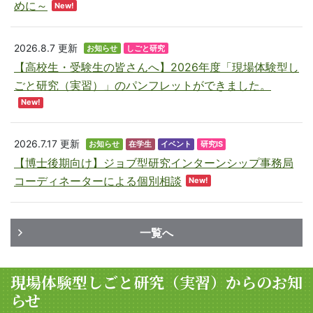
めに～
New!
2026.8.7
更新
お知らせ
しごと研究
【高校生・受験生の皆さんへ】2026年度「現場体験型し
ごと研究（実習）」のパンフレットができました。
New!
2026.7.17
更新
お知らせ
在学生
イベント
研究IS
【博士後期向け】ジョブ型研究インターンシップ事務局
コーディネーターによる個別相談
New!
一覧へ
現場体験型
しごと研究（実習）からの
お知
らせ